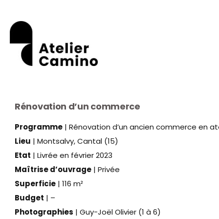
Aller
Navigation
Panneau de gestion des cookies
au
de
contenu
l’article
Rénovation d’un commerce
Programme
| Rénovation d’un ancien commerce en atel
Lieu
| Montsalvy, Cantal (15)
Etat
| Livrée en février 2023
Maîtrise d’ouvrage
| Privée
Superficie
| 116 m²
Budget
| –
Photographies
| Guy-Joël Olivier (1 à 6)