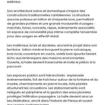
extérieur.
Son architecture sobre et domestique s’inspire des
constructions traditionnelles cantaliennes. La structure
associe poteaux en béton et charpente bois, permettant
de grandes portées et une grande modularité d’usages :
marchés, foires, concerts, repas, événements associatifs.
Un espace de convivialité plus intime complète l’ensemble
pour des usages en effectif réduit.
Les matériaux, bruts et durables, ancrent le projet dans son
territoire : béton minéral évoquant la pierre volcanique,
bois local, couverture en cuivre, volets bois ajourés faisant
écho aux lambrequins des maisons environnantes.
Ouverte, la halle devient traversante et invite le piéton à la
parcourir.
Les espaces publics sont hiérarchisés : esplanade
événementielle, îlot de fraîcheur autour de la fontaine et du
musée, cheminements en pierre locale, îlots plantés
structurant les circulations. Les stationnements sont
relégués en périphérie et la gestion des eaux pluviales
privilégie l’infiltration paysagère. La halle devient ainsi un
lieu fédérateur, ancré dans l’histoire de Pleaux et ouvert
aux usages contemporains.