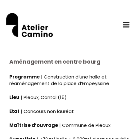
Aller
Navigation
Panneau de gestion des cookies
Main
au
de
contenu
l’article
Menu
Aménagement en centre bourg
Programme
| Construction d’une halle et
réaménagement de la place d’Empeyssine
Lieu
| Pleaux, Cantal (15)
Etat
| Concours non lauréat
Maîtrise d’ouvrage
| Commune de Pleaux