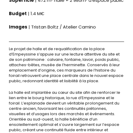
Superficie
| 472 m² halle + 2 980m² d’espace public
Budget
| 1.4 M€
Images
| Tristan Boltz / Atelier Camino
Le projet de halle et de requalification de la place
d’Empeyssine s’appuie sur une lecture attentive du site et
de son patrimoine : calvaire, fontaine, lavoir, poids public,
attaches-bêtes, musée de l’herminette. Conservés à leur
emplacement d’origine, ces marqueurs de l’histoire du
foirail retrouvent une place centrale dans le nouvel espace
public, redonnant identité et lisibilité à la place.
La halle est implantée au cœur du site afin de renforcer le
lien entre le bourg historique, la rue d’Empeyssine et le
foirail. L’esplanade devient un véritable prolongement du
centre ancien, favorisant les continuités piétonnes,
visuelles et d’usages lors des marchés et événements.
Orientée au sud-ouest, la halle bénéficie d’un
ensoleillement optimal et s’ouvre largement sur l’espace
public, créant une continuité fluide entre intérieur et